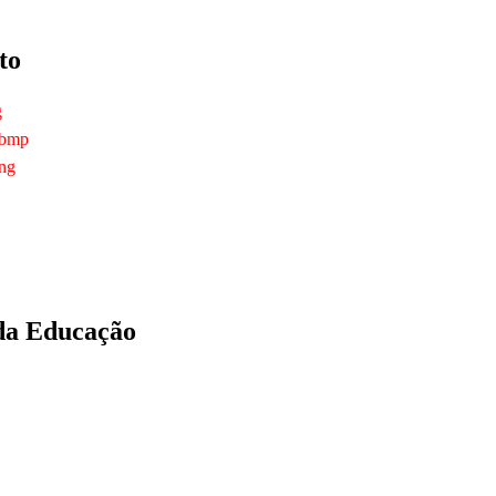
to
g
 bmp
png
 da Educação