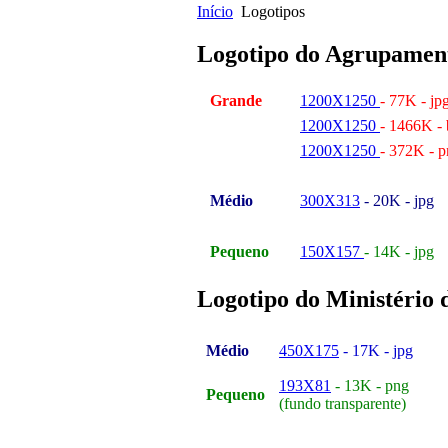
Início
Logotipos
Logotipo do Agrupamen
Grande
1200X1250
- 77K - jp
1200X1250
- 1466K -
1200X1250
- 372K - 
Médio
300X313
- 20K - jpg
Pequeno
150X157
- 14K - jpg
Logotipo do Ministério
Médio
450X175
- 17K - jpg
193X81
- 13K - png
Pequeno
(fundo transparente)