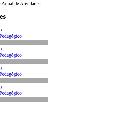
 Anual de Atividades
es
o
 Pedagógico
tttttttttttttttttttttttttttttttttttttttt
o
 Pedagógico
tttttttttttttttttttttttttttttttttttttttt
o
 Pedagógico
tttttttttttttttttttttttttttttttttttttttt
o
 Pedagógico
tttttttttttttttttttttttttttttttttttttttt