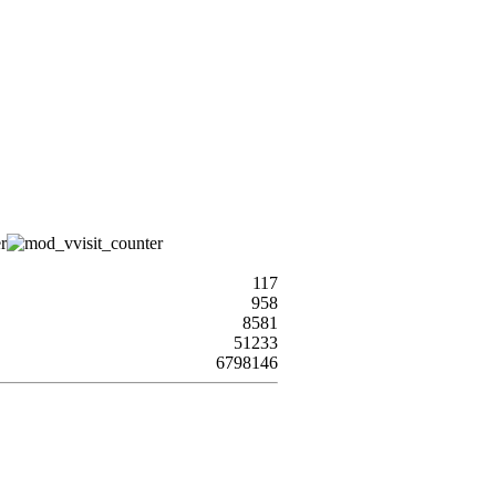
117
958
8581
51233
6798146