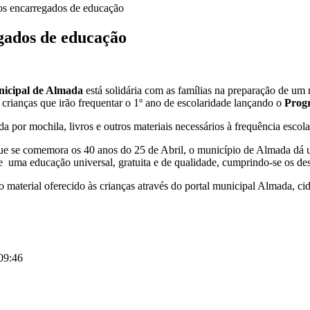
s encarregados de educação
gados de educação
icipal de Almada
está solidária com as famílias na preparação de um n
s crianças que irão frequentar o 1º ano de escolaridade lançando o
Progr
da por mochila, livros e outros materiais necessários à frequência escola
e se comemora os 40 anos do 25 de Abril, o município de Almada dá um
e uma educação universal, gratuita e de qualidade, cumprindo-se os des
 material oferecido às crianças através do portal municipal Almada, c
 09:46