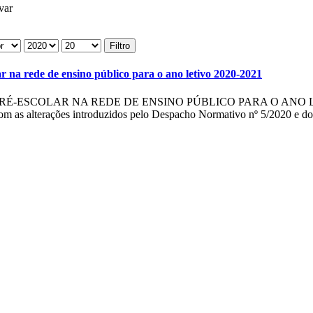
var
Filtro
ar na rede de ensino público para o ano letivo 2020-2021
É-ESCOLAR NA REDE DE ENSINO PÚBLICO PARA O ANO LETI
 as alterações introduzidos pelo Despacho Normativo nº 5/2020 e do 