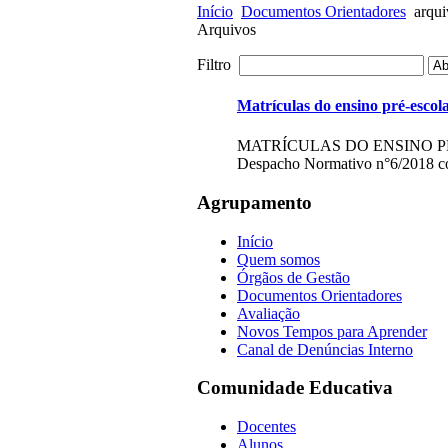
Início
Documentos Orientadores
arqui
Arquivos
Filtro
Matrículas do ensino pré-escol
MATRÍCULAS DO ENSINO PR
Despacho Normativo n°6/2018 com
Agrupamento
Início
Quem somos
Órgãos de Gestão
Documentos Orientadores
Avaliação
Novos Tempos para Aprender
Canal de Denúncias Interno
Comunidade Educativa
Docentes
Alunos